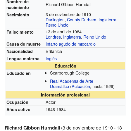
Nombre de
Richard Gibbon Hurndall
nacimiento
3 de noviembre de 1910
Nacimiento
Darlington
,
County Durham
,
Inglaterra
,
Reino Unido
13 de abril de 1984
Fallecimiento
Londres
,
Inglaterra
,
Reino Unido
Infarto agudo de miocardio
Causa de muerte
Británica
Nacionalidad
Inglés
Lengua materna
Educación
Scarborough College
Educado en
Real Academia de Arte
Dramático
(
Actuación
; hasta 1929)
Información profesional
Actor
Ocupación
1946-1984
Años activo
Richard Gibbon Hurndall
(3 de noviembre de 1910 - 13