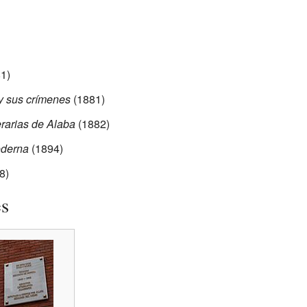
1)
y sus crímenes
(1881)
erarias de Alaba
(1882)
oderna
(1894)
8)
es