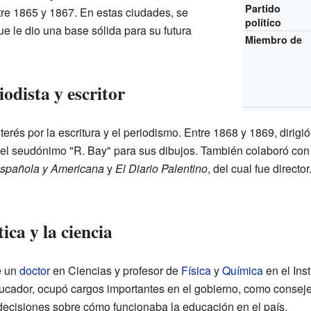
Partido
tre 1865 y 1867. En estas ciudades, se
político
ue le dio una base sólida para su futura
Miembro de
odista y escritor
erés por la escritura y el periodismo. Entre 1868 y 1869, dirigi
 el seudónimo "R. Bay" para sus dibujos. También colaboró con
 Española y Americana
y
El Diario Palentino
, del cual fue directo
ica y la ciencia
e un
doctor
en Ciencias y profesor de
Física
y
Química
en el Inst
ador, ocupó cargos importantes en el gobierno, como consejer
decisiones sobre cómo funcionaba la educación en el país.