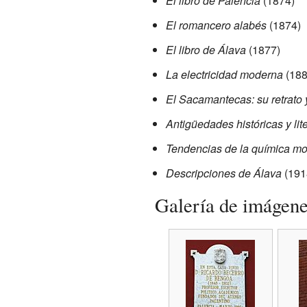
El libro de Palencia
(1874)
El romancero alabés
(1874)
El libro de Álava
(1877)
La electricidad moderna
(188
El Sacamantecas: su retrato 
Antigüedades históricas y lit
Tendencias de la química m
Descripciones de Álava
(191
Galería de imágen