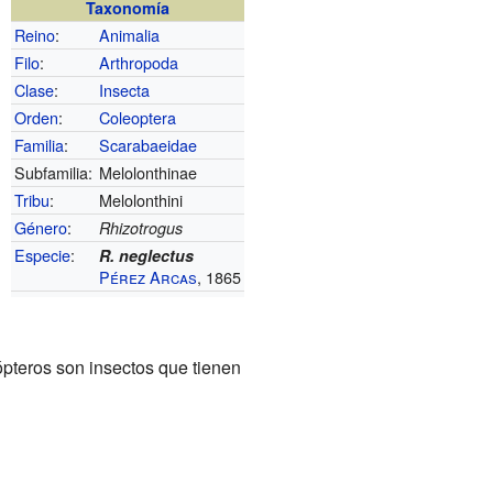
Taxonomía
Reino
:
Animalia
Filo
:
Arthropoda
Clase
:
Insecta
Orden
:
Coleoptera
Familia
:
Scarabaeidae
Subfamilia:
Melolonthinae
Tribu
:
Melolonthini
Género
:
Rhizotrogus
Especie
:
R. neglectus
Pérez Arcas
, 1865
ópteros son insectos que tienen