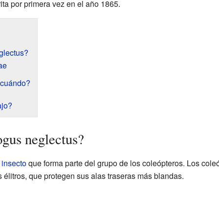
rita por primera vez en el año 1865.
glectus?
ae
y cuándo?
ajo?
ogus neglectus?
n
insecto
que forma parte del grupo de los coleópteros. Los cole
 élitros, que protegen sus alas traseras más blandas.