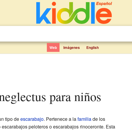
Web
Imágenes
English
 neglectus para niños
un tipo de
escarabajo
. Pertenece a la
familia
de los
 escarabajos peloteros o escarabajos rinoceronte. Esta