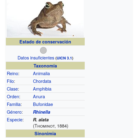
Estado de conservación
Datos insuficientes
(
UICN 3.1
)
Taxonomía
Reino
:
Animalia
Filo
:
Chordata
Clase
:
Amphibia
Orden
:
Anura
Familia
:
Bufonidae
Género
:
Rhinella
Especie
:
R. alata
(Thominot, 1884)
Sinonimia