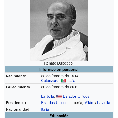
Renato Dulbecco.
Información personal
22 de febrero de 1914
Nacimiento
Catanzaro
,
Italia
20 de febrero de 2012
Fallecimiento
La Jolla
,
Estados Unidos
Estados Unidos
, Imperia,
Milán
y
La Jolla
Residencia
Italia
Nacionalidad
Educación