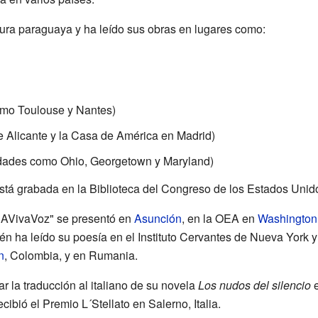
atura paraguaya y ha leído sus obras en lugares como:
omo Toulouse y Nantes)
e Alicante y la Casa de América en Madrid)
idades como Ohio, Georgetown y Maryland)
tá grabada en la Biblioteca del Congreso de los Estados Unid
a AVivaVoz" se presentó en
Asunción
, en la OEA en
Washington 
n ha leído su poesía en el Instituto Cervantes de Nueva York y
n
, Colombia, y en Rumania.
ar la traducción al italiano de su novela
Los nudos del silencio
e
ecibió el Premio L´Stellato en Salerno, Italia.