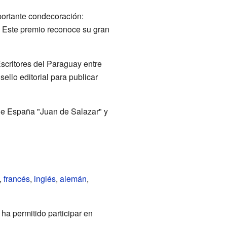
portante condecoración:
". Este premio reconoce su gran
scritores del Paraguay entre
ello editorial para publicar
l de España "Juan de Salazar" y
,
francés
,
inglés
,
alemán
,
 ha permitido participar en