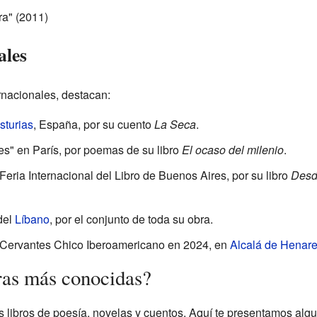
ra" (2011)
ales
rnacionales, destacan:
sturias
, España, por su cuento
La Seca
.
es" en París, por poemas de su libro
El ocaso del milenio
.
 Feria Internacional del Libro de Buenos Aires, por su libro
Desd
del
Líbano
, por el conjunto de toda su obra.
 Cervantes Chico Iberoamericano en 2024, en
Alcalá de Henar
ras más conocidas?
 libros de poesía, novelas y cuentos. Aquí te presentamos algu