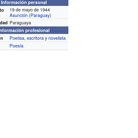
Información personal
19 de mayo de 1944
to
Asunción
(
Paraguay
)
Paraguaya
idad
Información profesional
Poetisa
,
escritora
y
novelista
ón
Poesía