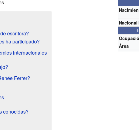
es.
Nacimien
Nacional
de escritora?
Ocupaci
s ha participado?
Área
mios internacionales
ajo?
Renée Ferrer?
es
s conocidas?