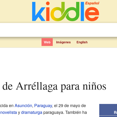
Web
Imágenes
English
r de Arréllaga para niños
cida en
Asunción
,
Paraguay
, el 29 de mayo de
,
novelista
y
dramaturga
paraguaya. También ha
R