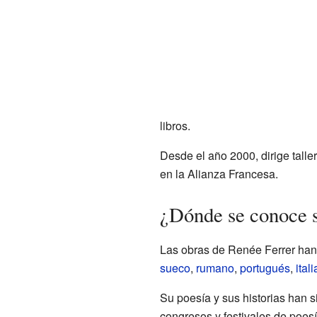
libros.
Desde el año 2000, dirige talle
en la Alianza Francesa.
¿Dónde se conoce s
Las obras de Renée Ferrer han 
sueco
,
rumano
,
portugués
,
ital
Su poesía y sus historias han s
congresos y festivales de poesí