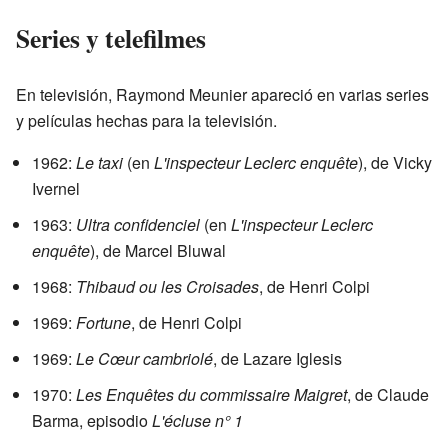
Series y telefilmes
En televisión, Raymond Meunier apareció en varias series
y películas hechas para la televisión.
1962:
Le taxi
(en
L'inspecteur Leclerc enquête
), de Vicky
Ivernel
1963:
Ultra confidenciel
(en
L'inspecteur Leclerc
enquête
), de Marcel Bluwal
1968:
Thibaud ou les Croisades
, de Henri Colpi
1969:
Fortune
, de Henri Colpi
1969:
Le Cœur cambriolé
, de Lazare Iglesis
1970:
Les Enquêtes du commissaire Maigret
, de Claude
Barma, episodio
L'écluse n° 1