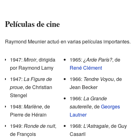
Películas de cine
Raymond Meunier actuó en varias películas importantes.
1947:
Miroir
, dirigida
1965:
¿Arde París?
, de
por Raymond Lamy
René Clément
1947:
La Figure de
1966:
Tendre Voyou
, de
proue
, de Christian
Jean Becker
Stengel
1966:
La Grande
1948:
Marlène
, de
sauterelle
, de
Georges
Pierre de Hérain
Lautner
1949:
Ronde de nuit
,
1968:
L'Astragale
, de Guy
de François
Casaril