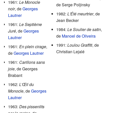
1961:
Le Monocle
de Serge Poljinsky
noir
, de
Georges
1982:
L'Été meurtrier
, de
Lautner
Jean Becker
1961:
Le Septième
1984:
Le Soulier de satin
,
Juré
, de
Georges
de
Manoel de Oliveira
Lautner
1991:
Loulou Graffiti
, de
1961:
En plein cirage
,
Christian Lejalé
de
Georges Lautner
1961:
Carillons sans
joie
, de Georges
Brabant
1962:
L'Œil du
Monocle
, de
Georges
Lautner
1963:
Des pissenlits