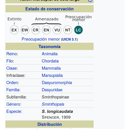
Estado de conservación
Preocupación menor
(
UICN 3.1
)
Taxonomía
Reino
:
Animalia
Filo
:
Chordata
Clase
:
Mammalia
Infraclase:
Marsupialia
Orden
:
Dasyuromorphia
Familia
:
Dasyuridae
Subfamilia:
Sminthopsinae
Género
:
Sminthopsis
Especie
:
S. longicaudata
Spencer, 1909
Distribución