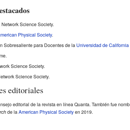
estacados
a Network Science Society.
merican Physical Society
.
ón Sobresaliente para Docentes de la
Universidad de California
me.
work Science Society.
Network Science Society.
es editoriales
sejo editorial de la revista en línea Quanta. También fue nombr
rch
de la
American Physical Society
en 2019.