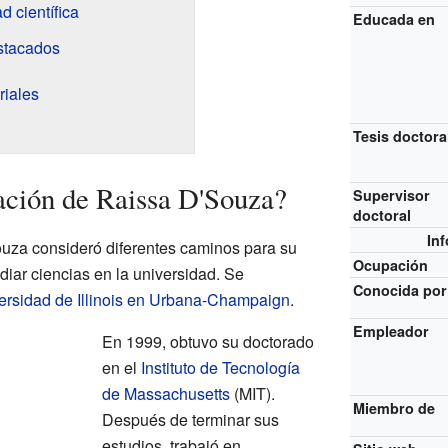
d científica
Educada en
stacados
riales
Tesis doctora
ación de Raissa D'Souza?
Supervisor
doctoral
In
uza consideró diferentes caminos para su
Ocupación
udiar ciencias en la universidad. Se
Conocida por
ersidad de Illinois en Urbana-Champaign
.
Empleador
En 1999, obtuvo su doctorado
en el
Instituto de Tecnología
de Massachusetts
(MIT).
Miembro de
Después de terminar sus
estudios, trabajó en