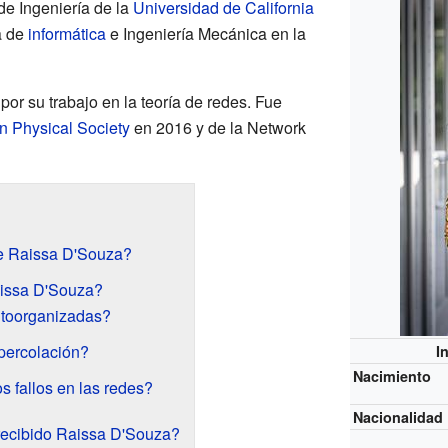
de Ingeniería de la
Universidad de California
a de
informática
e Ingeniería Mecánica en la
or su trabajo en la teoría de redes. Fue
n Physical Society
en 2016 y de la Network
e Raissa D'Souza?
aissa D'Souza?
utoorganizadas?
percolación?
I
Nacimiento
 fallos en las redes?
Nacionalidad
recibido Raissa D'Souza?