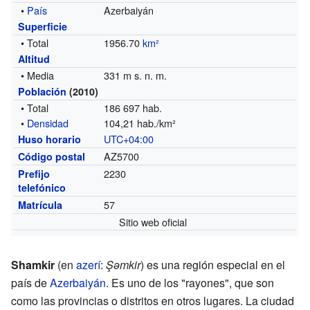
•
País
Azerbaiyán
Superficie
• Total
1956.70
km²
Altitud
• Media
331 m s. n. m.
Población
(2010)
• Total
186 697 hab.
•
Densidad
104,21 hab./km²
UTC+04:00
Huso horario
AZ5700
Código postal
2230
Prefijo
telefónico
57
Matrícula
Sitio web oficial
Shamkir
(en
azerí
:
Şəmkir
) es una región especial en el
país de
Azerbaiyán
. Es uno de los "rayones", que son
como las provincias o distritos en otros lugares. La ciudad