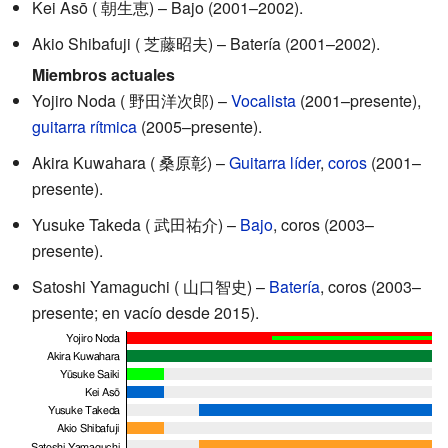
Kei Asō
(
朝生恵
)
– Bajo (2001–2002).
Akio Shibafuji
(
芝藤昭夫
)
– Batería (2001–2002).
Miembros actuales
Yojiro Noda
(
野田洋次郎
)
–
Vocalista
(2001–presente),
guitarra rítmica
(2005–presente).
Akira Kuwahara
(
桑原彰
)
–
Guitarra líder
,
coros
(2001–
presente).
Yusuke Takeda
(
武田祐介
)
–
Bajo
, coros (2003–
presente).
Satoshi Yamaguchi
(
山口智史
)
–
Batería
, coros (2003–
presente; en vacío desde 2015).