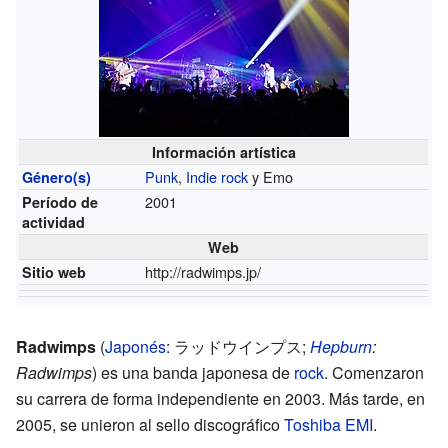
Información artística
Punk
,
Indie rock
y Emo
Género(s)
2001
Período de
actividad
Web
http://radwimps.jp/
Sitio web
Radwimps
(
Japonés
: ラッドウインプス;
Hepburn
:
Radwimps
)
es una banda japonesa de
rock
. Comenzaron
su carrera de forma independiente en 2003. Más tarde, en
2005, se unieron al sello discográfico
Toshiba EMI
.