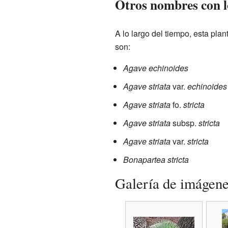
Otros nombres con l
A lo largo del tiempo, esta pla
son:
Agave echinoides
Agave striata
var.
echinoides
Agave striata
fo.
stricta
Agave striata
subsp.
stricta
Agave striata
var.
stricta
Bonapartea stricta
Galería de imágen