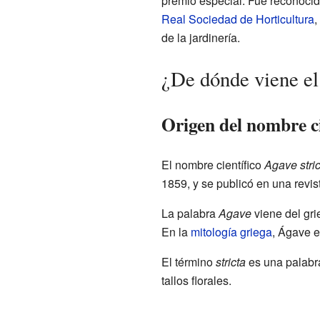
premio especial. Fue reconocid
Real Sociedad de Horticultura
,
de la jardinería.
¿De dónde viene el
Origen del nombre ci
El nombre científico
Agave stric
1859, y se publicó en una revi
La palabra
Agave
viene del gri
En la
mitología griega
, Ágave e
El término
stricta
es una palabr
tallos florales.