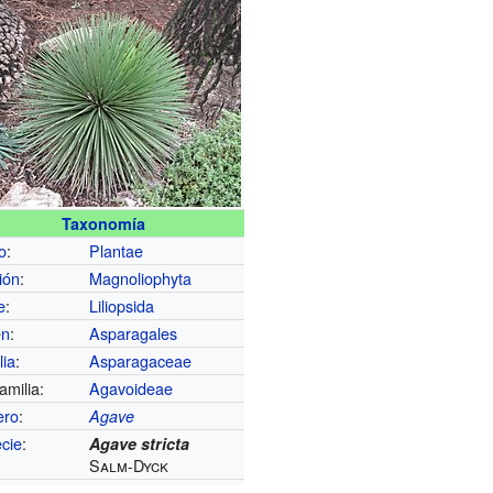
Taxonomía
o
:
Plantae
ión
:
Magnoliophyta
e
:
Liliopsida
en
:
Asparagales
lia
:
Asparagaceae
amilia:
Agavoideae
ero
:
Agave
cie
:
Agave stricta
Salm-Dyck