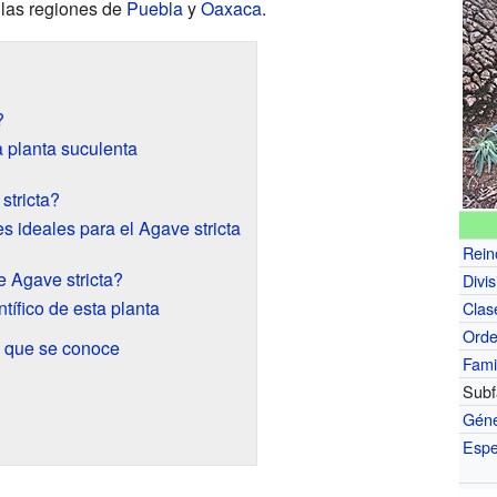
 las regiones de
Puebla
y
Oaxaca
.
?
a planta suculenta
stricta?
 ideales para el Agave stricta
Rein
 Agave stricta?
Divis
tífico de esta planta
Clas
Ord
s que se conoce
Fami
Subf
Gén
Espe