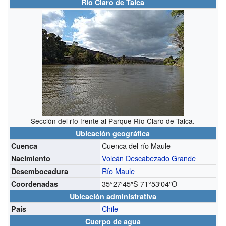
Río Claro de Talca
Sección del río frente al Parque Río Claro de Talca.
Ubicación geográfica
Cuenca del río Maule
Cuenca
Volcán Descabezado Grande
Nacimiento
Río Maule
Desembocadura
35°27′45″S
71°53′04″O
Coordenadas
Ubicación administrativa
Chile
País
Cuerpo de agua