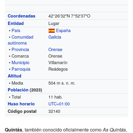
42°26′32″N
7°52′37″O
Coordenadas
Lugar
Entidad
•
País
España
•
Comunidad
Galicia
autónoma
•
Provincia
Orense
• Comarca
Orense
•
Municipio
Villamarín
•
Parroquia
Reádegos
Altitud
• Media
504 m s. n. m.
Población
(2023)
• Total
11 hab.
UTC+01:00
Huso horario
32140
Código postal
Quintás
, también conocido oficialmente como
As Quintás
,