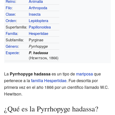
Reino
:
Animalia
Filo
:
Arthropoda
Clase
:
Insecta
Orden
:
Lepidoptera
Superfamilia:
Papilionoidea
Familia
:
Hesperiidae
Subfamilia:
Pyrginae
Género
:
Pyrrhopyge
Especie
:
P. hadassa
(Hewitson, 1866)
La
Pyrrhopyge hadassa
es un tipo de
mariposa
que
pertenece a la
familia
Hesperiidae
. Fue descrita por
primera vez en el año 1866 por un científico llamado W.C.
Hewitson.
¿Qué es la Pyrrhopyge hadassa?