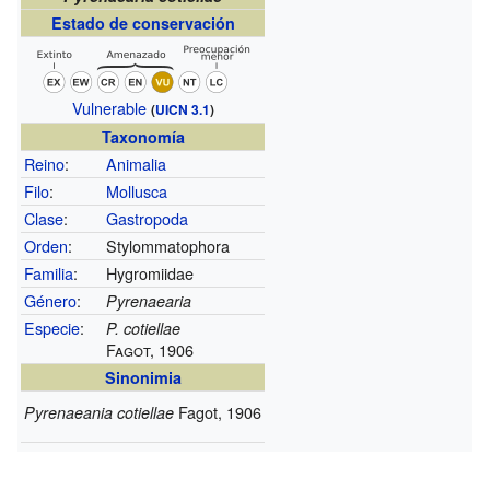
Estado de conservación
Vulnerable
(
UICN 3.1
)
Taxonomía
Reino
:
Animalia
Filo
:
Mollusca
Clase
:
Gastropoda
Orden
:
Stylommatophora
Familia
:
Hygromiidae
Género
:
Pyrenaearia
Especie
:
P. cotiellae
Fagot, 1906
Sinonimia
Fagot, 1906
Pyrenaeania cotiellae