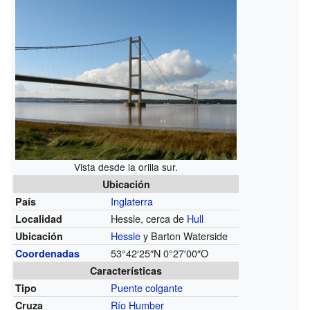
Vista desde la orilla sur.
Ubicación
Inglaterra
País
Hessle, cerca de
Hull
Localidad
Hessle
y Barton Waterside
Ubicación
53°42′25″N
0°27′00″O
Coordenadas
Características
Puente colgante
Tipo
Río Humber
Cruza