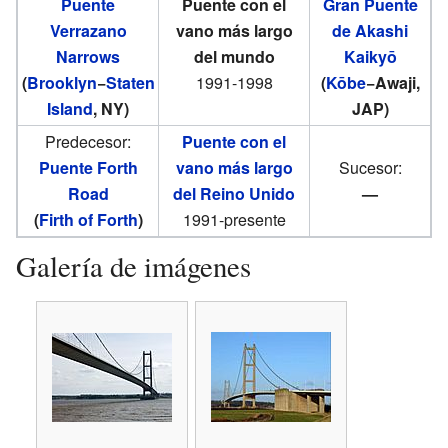
Puente
Puente con el
Gran Puente
Verrazano
vano más largo
de Akashi
Narrows
del mundo
Kaikyō
(
Brooklyn
−
Staten
1991-1998
(
Kōbe
−Awaji,
Island
, NY)
JAP)
Predecesor:
Puente con el
Puente Forth
vano más largo
Sucesor:
Road
del Reino Unido
—
(
Firth of Forth
)
1991-presente
Galería de imágenes