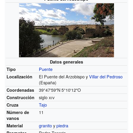
Datos generales
Puente
Tipo
El Puente del Arzobispo y
Villar del Pedroso
Localización
(España)
39°47′59″N
5°10′12″O
Coordenadas
siglo
xiv
Construcción
Tajo
Cruza
11
Número de
vanos
granito
y
piedra
Material
Pedro Tenorio
Promotor