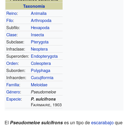
Taxonomía
Reino
:
Animalia
Filo
:
Arthropoda
Subfilo:
Hexapoda
Clase
:
Insecta
Subclase:
Pterygota
Infraclase:
Neoptera
Superorden:
Endopterygota
Orden
:
Coleoptera
Suborden:
Polyphaga
Infraorden:
Cucujiformia
Familia
:
Meloidae
Género
:
Pseudomeloe
Especie
:
P. sulcifrons
Fairmaire, 1903
El
Pseudomeloe sulcifrons
es un tipo de
escarabajo
que