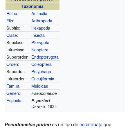
Taxonomía
Reino
:
Animalia
Filo
:
Arthropoda
Subfilo:
Hexapoda
Clase
:
Insecta
Subclase:
Pterygota
Infraclase:
Neoptera
Superorden:
Endopterygota
Orden
:
Coleoptera
Suborden:
Polyphaga
Infraorden:
Cucujiformia
Familia
:
Meloidae
Género
:
Pseudomeloe
Especie
:
P. porteri
Denier, 1934
Pseudomeloe porteri
es un tipo de
escarabajo
que