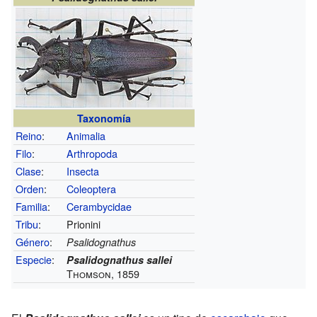
Taxonomía
Reino
:
Animalia
Filo
:
Arthropoda
Clase
:
Insecta
Orden
:
Coleoptera
Familia
:
Cerambycidae
Tribu
:
Prionini
Género
:
Psalidognathus
Especie
:
Psalidognathus sallei
Thomson, 1859