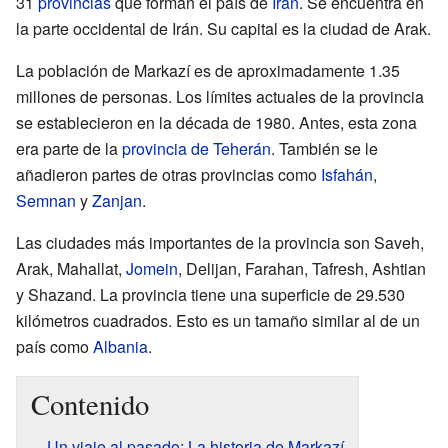
31
provincias
que forman el país de
Irán
. Se encuentra en
la parte occidental de Irán. Su capital es la ciudad de Arak.
La población de Markazí es de aproximadamente 1.35
millones de personas. Los límites actuales de la provincia
se establecieron en la década de 1980. Antes, esta zona
era parte de la
provincia de Teherán
. También se le
añadieron partes de otras provincias como
Isfahán
,
Semnan
y
Zanjan
.
Las ciudades más importantes de la provincia son Saveh,
Arak, Mahallat,
Jomein
, Delijan, Farahan, Tafresh, Ashtian
y Shazand. La provincia tiene una superficie de 29.530
kilómetros cuadrados. Esto es un tamaño similar al de un
país como
Albania
.
Contenido
Un viaje al pasado: La historia de Markazí