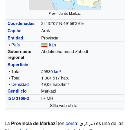
Provincia de Markazi
34°37′07″N
49°56′39″E
Coordenadas
Arak
Capital
Provincia
Entidad
•
País
Irán
Abdolmohammad Zahedi
Gobernador
regional
Superficie
• Total
29530
km²
• Total
1 364 517 hab.
•
Densidad
49,08 hab./km²
Markazí
Gentilicio
IR-MR
ISO 3166-2
Sitio web oficial
La
Provincia de Markazí
(en
persa
: مرکزی) es una de las