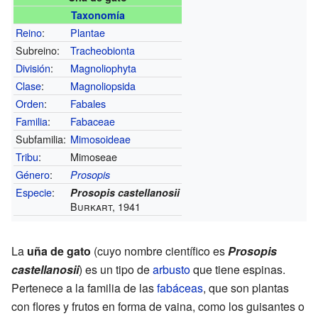
Taxonomía
Reino
:
Plantae
Subreino:
Tracheobionta
División
:
Magnoliophyta
Clase
:
Magnoliopsida
Orden
:
Fabales
Familia
:
Fabaceae
Subfamilia:
Mimosoideae
Tribu
:
Mimoseae
Género
:
Prosopis
Especie
:
Prosopis castellanosii
Burkart, 1941
La
uña de gato
(cuyo nombre científico es
Prosopis
castellanosii
) es un tipo de
arbusto
que tiene espinas.
Pertenece a la familia de las
fabáceas
, que son plantas
con flores y frutos en forma de vaina, como los guisantes o