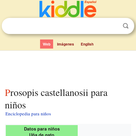
Web
Imágenes
English
Prosopis castellanosii para
niños
Enciclopedia para niños
Datos para niños
Uña de gato