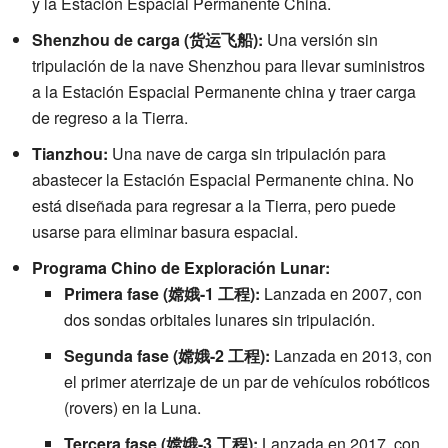
y la Estación Espacial Permanente China.
Shenzhou de carga (货运飞船):
Una versión sin
tripulación de la nave Shenzhou para llevar suministros
a la Estación Espacial Permanente china y traer carga
de regreso a la Tierra.
Tianzhou:
Una nave de carga sin tripulación para
abastecer la Estación Espacial Permanente china. No
está diseñada para regresar a la Tierra, pero puede
usarse para eliminar basura espacial.
Programa Chino de Exploración Lunar:
Primera fase (嫦娥-1 工程):
Lanzada en 2007, con
dos sondas orbitales lunares sin tripulación.
Segunda fase (嫦娥-2 工程):
Lanzada en 2013, con
el primer aterrizaje de un par de vehículos robóticos
(rovers) en la Luna.
Tercera fase (嫦娥-3 工程):
Lanzada en 2017, con