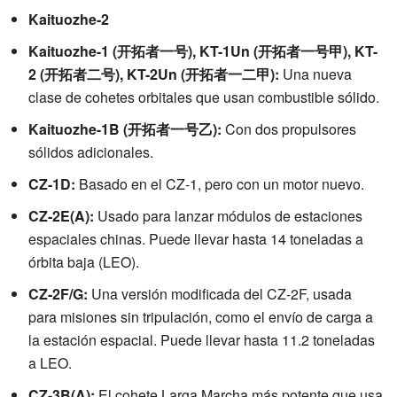
Kaituozhe-2
Kaituozhe-1 (开拓者一号), KT-1Un (开拓者一号甲), KT-
2 (开拓者二号), KT-2Un (开拓者一二甲):
Una nueva
clase de cohetes orbitales que usan combustible sólido.
Kaituozhe-1B (开拓者一号乙):
Con dos propulsores
sólidos adicionales.
CZ-1D:
Basado en el CZ-1, pero con un motor nuevo.
CZ-2E(A):
Usado para lanzar módulos de estaciones
espaciales chinas. Puede llevar hasta 14 toneladas a
órbita baja (LEO).
CZ-2F/G:
Una versión modificada del CZ-2F, usada
para misiones sin tripulación, como el envío de carga a
la estación espacial. Puede llevar hasta 11.2 toneladas
a LEO.
CZ-3B(A):
El cohete Larga Marcha más potente que usa