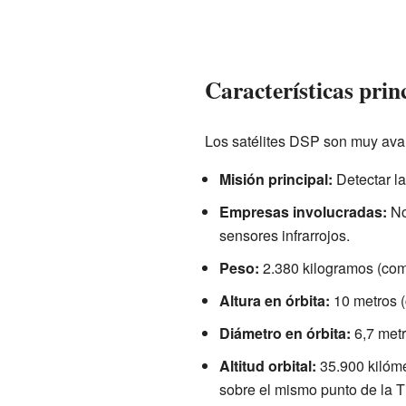
Características princ
Los satélites DSP son muy ava
Misión principal:
Detectar la
Empresas involucradas:
No
sensores infrarrojos.
Peso:
2.380 kilogramos (com
Altura en órbita:
10 metros (c
Diámetro en órbita:
6,7 metr
Altitud orbital:
35.900 kilóm
sobre el mismo punto de la Ti