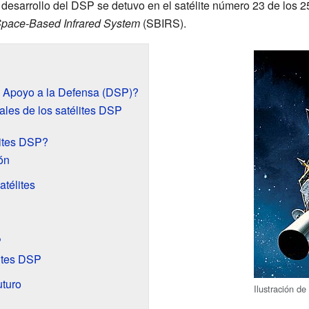
esarrollo del DSP se detuvo en el satélite número 23 de los 2
pace-Based Infrared System
(SBIRS).
 Apoyo a la Defensa (DSP)?
pales de los satélites DSP
lites DSP?
ón
télites
P
lites DSP
uturo
Ilustración de