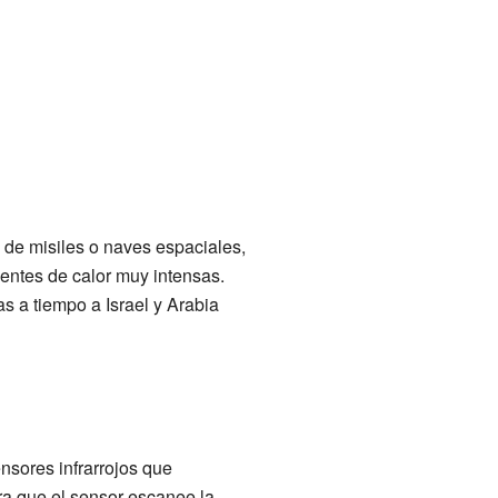
 de misiles o naves espaciales,
fuentes de calor muy intensas.
as a tiempo a Israel y Arabia
nsores infrarrojos que
para que el sensor escanee la