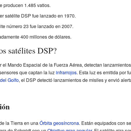
e producen 1.485 vatios.
er satélite DSP fue lanzado en 1970.
lite número 23 fue lanzado en 2007.
damente 400 millones de dólares.
s satélites DSP?
r el Mando Espacial de la Fuerza Aérea, detectan lanzamientos
sensores que captan la luz
infrarrojos
. Esta luz es emitida por 
del Golfo
, el DSP detectó lanzamientos de misiles y envió alert
ión
 de la Tierra en una
Órbita geosíncrona
. Están equipados con se
mara de Schmidt con un
Objetivo gran angular
. El satélite gira 