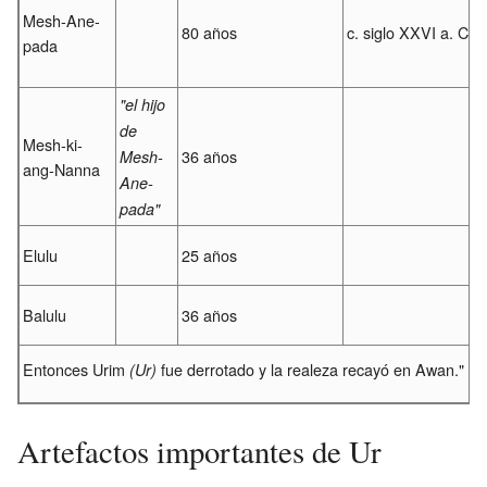
Mesh-Ane-
80 años
c. siglo XXVI a. C.
pada
"el hijo
de
Mesh-ki-
36 años
Mesh-
ang-Nanna
Ane-
pada"
Elulu
25 años
Balulu
36 años
Entonces Urim
fue derrotado y la realeza recayó en Awan."
(Ur)
Artefactos importantes de Ur