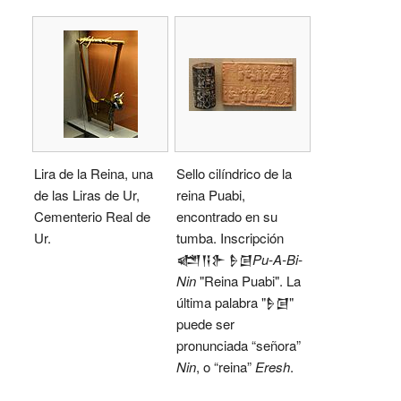
Lira de la Reina, una
Sello cilíndrico de la
de las Liras de Ur,
reina Puabi,
Cementerio Real de
encontrado en su
Ur.
tumba. Inscripción
𒅤𒀀𒉿 𒊩𒌆
Pu-A-Bi-
Nin
"Reina Puabi". La
última palabra "𒊩𒌆"
puede ser
pronunciada “señora”
Nin
, o “reina”
Eresh
.