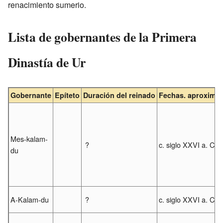
renacimiento sumerio.
Lista de gobernantes de la Primera
Dinastía de Ur
Gobernante
Epíteto
Duración del reinado
Fechas. aproxima
Mes-kalam-
?
c. siglo XXVI a. C.
du
A-Kalam-du
?
c. siglo XXVI a. C.