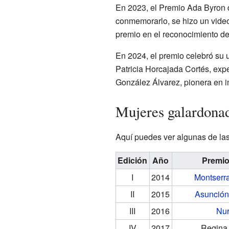
En 2023, el Premio Ada Byron 
conmemorarlo, se hizo un video 
premio en el reconocimiento de
En 2024, el premio celebró su 
Patricia Horcajada Cortés, exp
González Álvarez, pionera en 
Mujeres galardona
Aquí puedes ver algunas de las
Edición
Año
Premio
I
2014
Montserra
II
2015
Asunció
III
2016
Nur
IV
2017
Regina 