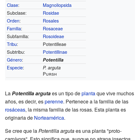
Clase
:
Magnoliopsida
Subclase:
Rosidae
Orden
:
Rosales
Familia
:
Rosaceae
Subfamilia:
Rosoideae
Tribu
:
Potentilleae
Subtribu:
Potentillinae
Género
:
Potentilla
Especie
:
P. arguta
Pursh
La
Potentilla arguta
es un tipo de
planta
que vive muchos
años, es decir, es
perenne
. Pertenece a la familia de las
rosáceas
, la misma familia de las rosas. Esta planta es
originaria de
Norteamérica
.
Se cree que la
Potentilla arguta
es una planta "proto-
carnívora". Esto significa que, aunque no atrapa insectos