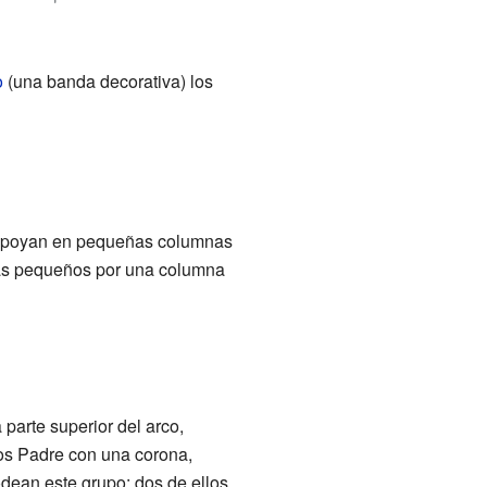
o
(una banda decorativa) los
e apoyan en pequeñas columnas
 más pequeños por una columna
 parte superior del arco,
os Padre con una corona,
odean este grupo: dos de ellos