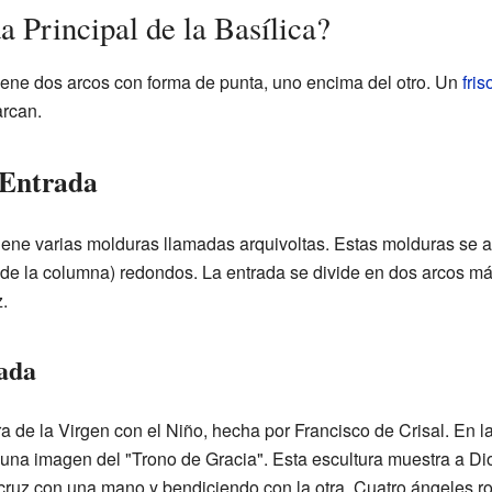
 Principal de la Basílica?
tiene dos arcos con forma de punta, uno encima del otro. Un
fris
arcan.
 Entrada
 tiene varias molduras llamadas arquivoltas. Estas molduras s
or de la columna) redondos. La entrada se divide en dos arcos
.
rada
a de la Virgen con el Niño, hecha por Francisco de Crisal. En la
una imagen del "Trono de Gracia". Esta escultura muestra a Di
 cruz con una mano y bendiciendo con la otra. Cuatro ángeles r