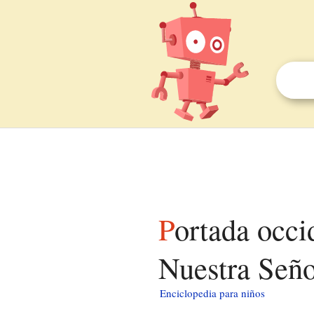
Portada occidental de la basílica de la Asunción de
Nuestra Seño
Enciclopedia para niños