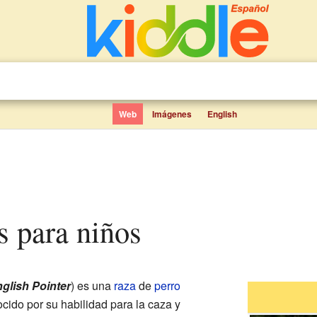
Web
Imágenes
English
és para niños
glish Pointer
) es una
raza
de
perro
ocido por su habilidad para la caza y