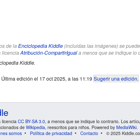
los de la
Enciclopedia Kiddle
(incluidas las imágenes) se puede u
a licencia
Atribución-CompartirIgual
a menos que se indique lo con
clopedia Kiddle.
Última edición el 17 oct 2025, a las 11:19
Sugerir una edición
.
dle
a licencia
CC BY-SA 3.0
, a menos que se indique lo contrario. Los artíc
ccionados de
Wikipedia
, reescritos para niños. Powered by
MediaWiki
.
énes somos
Política de privacidad
Contacto
© 2025 Kiddle.co