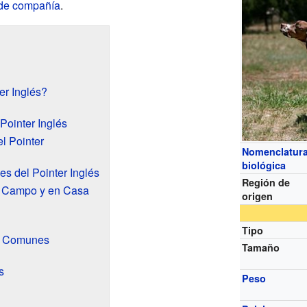
 de compañía
.
er Inglés?
 Pointer Inglés
l Pointer
Nomenclatur
biológica
s del Pointer Inglés
Región de
l Campo y en Casa
origen
Tipo
d Comunes
Tamaño
s
Peso