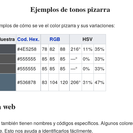
Ejemplos de tonos pizarra
plos de cómo se ve el color pizarra y sus variaciones:
uestra
Cod. Hex.
RGB
HSV
#4E5258
78
82
88
216°
11%
35%
#555555
85
85
85
—°
0%
33%
#555555
85
85
85
—°
0%
33%
#536878
83
104
120
206°
31%
47%
a web
s también tienen nombres y códigos específicos. Algunos colore
. Esto nos ayuda a identificarlos fácilmente.