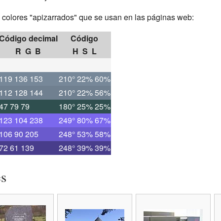
colores "apizarrados" que se usan en las páginas web:
Código decimal
Código
R G B
H S L
119 136 153
210° 22% 60%
112 128 144
210° 22% 56%
47 79 79
180° 25% 25%
123 104 238
249° 80% 67%
106 90 205
248° 53% 58%
72 61 139
248° 39% 39%
es