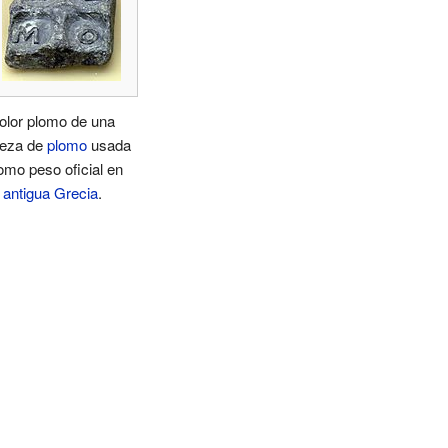
olor plomo de una
ieza de
plomo
usada
omo peso oficial en
a
antigua Grecia
.