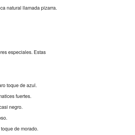
ca natural llamada pizarra.
bres especiales. Estas
aro toque de azul.
matices fuertes.
casi negro.
oso.
n toque de morado.