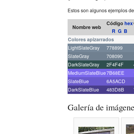
Estos son algunos ejemplos de 
Código
hex
Nombre web
R G B
Colores
apizarrados
LightSlateGray
778899
SlateGray
708090
DarkSlateGray
2F4F4F
MediumSlateBlue
7B68EE
SlateBlue
6A5ACD
DarkSlateBlue
483D8B
Galería de imágen