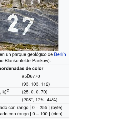
en un parque geológico de
Berlín
ue Blankenfelde-Pankow).
oordenadas de color
#5D6770
(93, 103, 112)
C
(25, 0, 0, 70)
, k)
(208°, 17%, 44%)
ado con rango [ 0 – 255 ] (byte)
ado con rango [ 0 – 100 ] (cien)