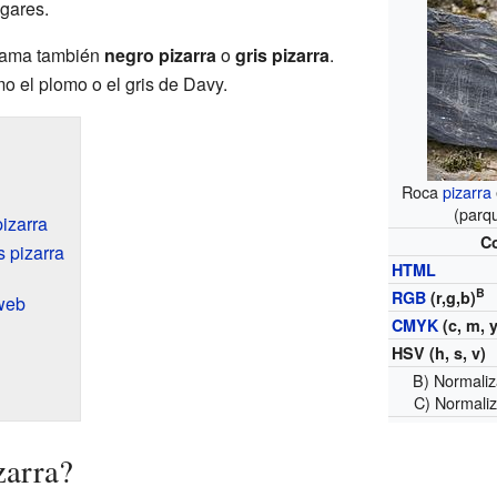
gares.
 llama también
negro pizarra
o
gris pizarra
.
o el plomo o el gris de Davy.
Roca
pizarra
(parq
pizarra
C
 pizarra
HTML
B
RGB
(r,g,b)
 web
CMYK
(c, m, y
HSV
(h, s, v)
B) Normaliz
C) Normaliz
zarra?