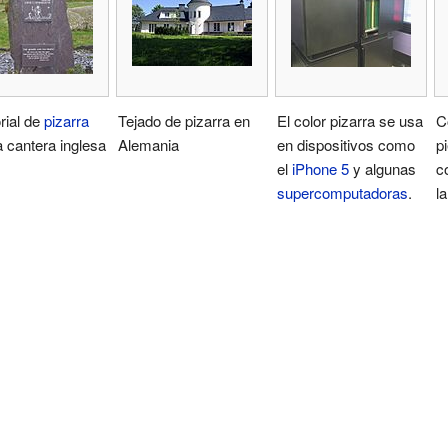
ial de
pizarra
Tejado de pizarra en
El color pizarra se usa
C
 cantera inglesa
Alemania
en dispositivos como
p
el
iPhone 5
y algunas
c
supercomputadoras
.
l