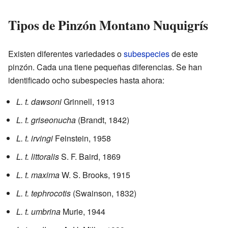
Tipos de Pinzón Montano Nuquigrís
Existen diferentes variedades o
subespecies
de este
pinzón. Cada una tiene pequeñas diferencias. Se han
identificado ocho subespecies hasta ahora:
L. t. dawsoni
Grinnell, 1913
L. t. griseonucha
(Brandt, 1842)
L. t. irvingi
Feinstein, 1958
L. t. littoralis
S. F. Baird, 1869
L. t. maxima
W. S. Brooks, 1915
L. t. tephrocotis
(Swainson, 1832)
L. t. umbrina
Murie, 1944