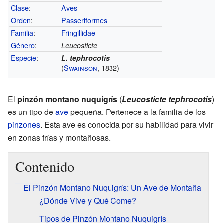
Clase
:
Aves
Orden
:
Passeriformes
Familia
:
Fringillidae
Género
:
Leucosticte
Especie
:
L. tephrocotis
(
Swainson
, 1832)
El
pinzón montano nuquigrís
(
Leucosticte tephrocotis
)
es un tipo de
ave
pequeña. Pertenece a la familia de los
pinzones
. Esta ave es conocida por su habilidad para vivir
en zonas frías y montañosas.
Contenido
El Pinzón Montano Nuquigrís: Un Ave de Montaña
¿Dónde Vive y Qué Come?
Tipos de Pinzón Montano Nuquigrís