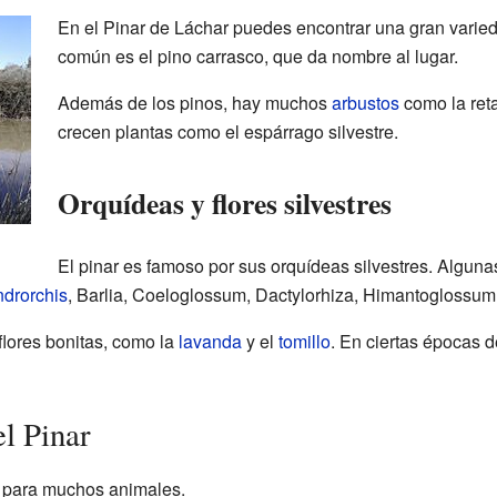
En el Pinar de Láchar puedes encontrar una gran varied
común es el pino carrasco, que da nombre al lugar.
Además de los pinos, hay muchos
arbustos
como la ret
crecen plantas como el espárrago silvestre.
Orquídeas y flores silvestres
El pinar es famoso por sus orquídeas silvestres. Alguna
drorchis
, Barlia, Coeloglossum, Dactylorhiza, Himantoglossum,
flores bonitas, como la
lavanda
y el
tomillo
. En ciertas épocas 
l Pinar
r para muchos animales.