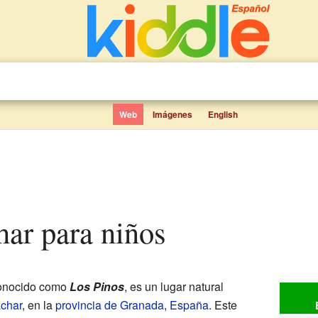
Web
Imágenes
English
char para niños
conocido como
Los Pinos
, es un lugar natural
char
, en la
provincia de Granada
,
España
. Este