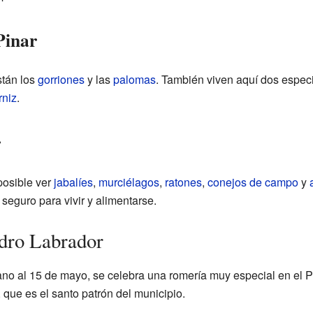
Pinar
tán los
gorriones
y las
palomas
. También viven aquí dos espe
rniz
.
r
posible ver
jabalíes
,
murciélagos
,
ratones
,
conejos de campo
y
 seguro para vivir y alimentarse.
dro Labrador
o al 15 de mayo, se celebra una romería muy especial en el Pin
, que es el santo patrón del municipio.