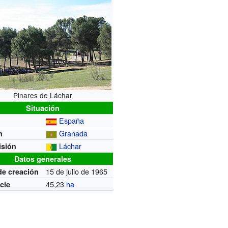
Pinares de Láchar
Situación
España
Granada
n
Láchar
isión
Datos generales
15 de julio de 1965
de creación
45,23
ha
cie