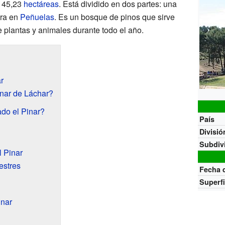
e 45,23
hectáreas
. Está dividido en dos partes: una
tra en
Peñuelas
. Es un bosque de pinos que sirve
plantas y animales durante todo el año.
r
nar de Láchar?
do el Pinar?
País
Divisió
Subdiv
l Pinar
estres
Fecha 
Superfi
inar