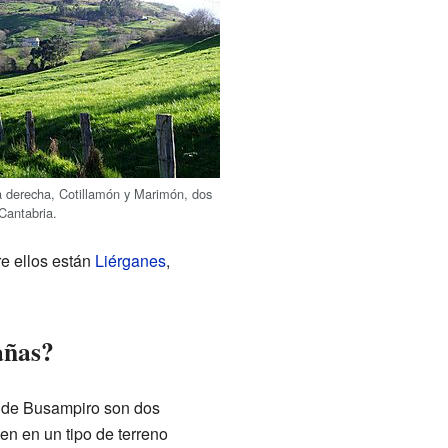
a derecha, Cotillamón y Marimón, dos
Cantabria.
re ellos están
Liérganes
,
añas?
os de Busampiro son dos
en en un tipo de terreno