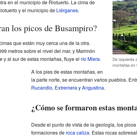
ra en el municipio de Riotuerto. La cima de
iotuerto y el municipio de
Liérganes
.
an los picos de Busampiro?
imas que están muy cerca una de la otra.
399 metros sobre el nivel del mar, y Marimón
e y al sur de estas montañas, fluye el
río Miera
.
De izquierda 
montañas en 
A los pies de estas montañas, en
la parte norte, se encuentran varios pueblos. Ent
Rucandio
,
Extremera
y
Angustina
.
¿Cómo se formaron estas mont
Desde el punto de vista de la geología, los pic
formaciones de
roca caliza
. Estas rocas sobresal