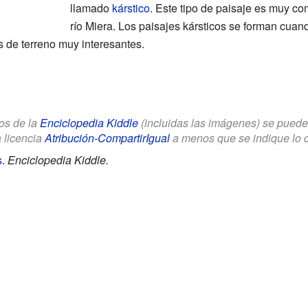
llamado
kárstico
. Este tipo de paisaje es muy co
río Miera. Los paisajes kársticos se forman cuan
s de terreno muy interesantes.
los de la
Enciclopedia Kiddle
(incluidas las imágenes) se puede u
a licencia
Atribución-CompartirIgual
a menos que se indique lo con
s
.
Enciclopedia Kiddle.