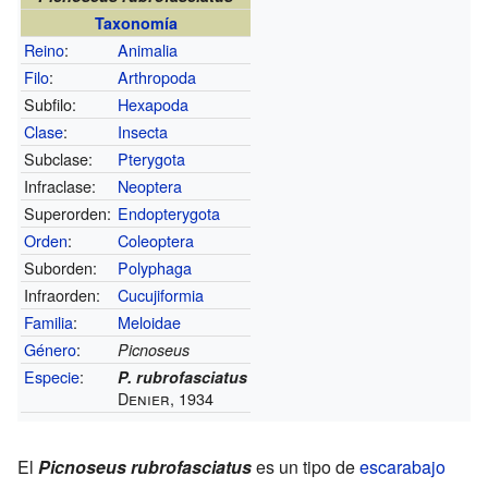
Taxonomía
Reino
:
Animalia
Filo
:
Arthropoda
Subfilo:
Hexapoda
Clase
:
Insecta
Subclase:
Pterygota
Infraclase:
Neoptera
Superorden:
Endopterygota
Orden
:
Coleoptera
Suborden:
Polyphaga
Infraorden:
Cucujiformia
Familia
:
Meloidae
Género
:
Picnoseus
Especie
:
P. rubrofasciatus
Denier, 1934
El
Picnoseus rubrofasciatus
es un tipo de
escarabajo