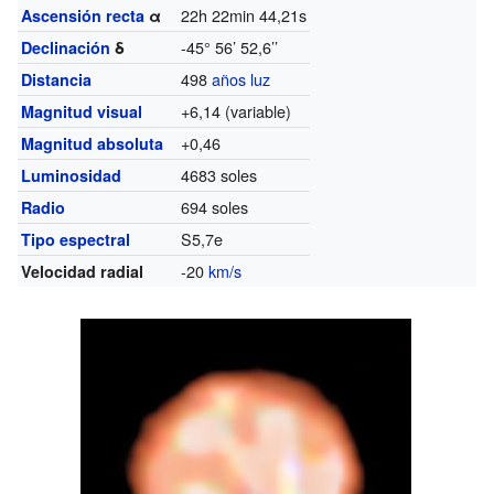
22h 22min 44,21s
Ascensión recta
α
-45° 56’ 52,6’’
Declinación
δ
498
años luz
Distancia
+6,14 (variable)
Magnitud visual
+0,46
Magnitud absoluta
4683 soles
Luminosidad
694 soles
Radio
S5,7e
Tipo espectral
-20
km/s
Velocidad radial