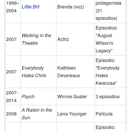
1999–
protagonista
Little Bill
Brenda (voz)
2004
(21
episodios)
Episodios:
Working in the
"August
2007
Actriz
Theatre
Wilson's
Legacy"
Episodio:
Everybody
Kathleen
"Everybody
2007
Hates Chris
Devereaux
Hates
Kwanzaa"
2007-
Psych
Winnie Guster
3 episodios
2014
A Raisin in the
2008
Lena Younger
Película
Sun
Episodio: