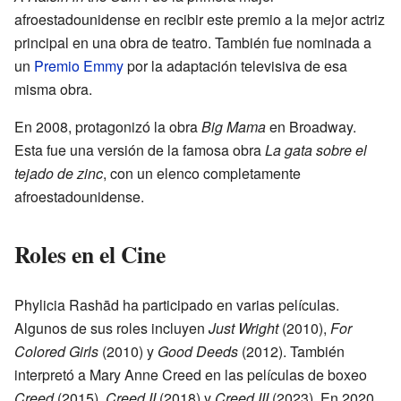
afroestadounidense en recibir este premio a la mejor actriz
principal en una obra de teatro. También fue nominada a
un
Premio Emmy
por la adaptación televisiva de esa
misma obra.
En 2008, protagonizó la obra
Big Mama
en Broadway.
Esta fue una versión de la famosa obra
La gata sobre el
tejado de zinc
, con un elenco completamente
afroestadounidense.
Roles en el Cine
Phylicia Rashād ha participado en varias películas.
Algunos de sus roles incluyen
Just Wright
(2010),
For
Colored Girls
(2010) y
Good Deeds
(2012). También
interpretó a Mary Anne Creed en las películas de boxeo
Creed
(2015),
Creed II
(2018) y
Creed III
(2023). En 2020,