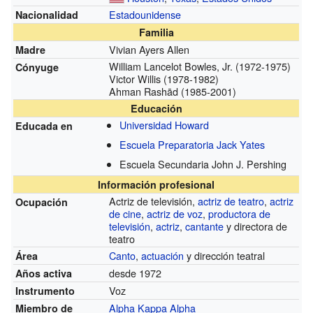
Estadounidense
Nacionalidad
Familia
Vivian Ayers Allen
Madre
William Lancelot Bowles, Jr. (1972-1975)
Cónyuge
Victor Willis (1978-1982)
Ahman Rashād (1985-2001)
Educación
Universidad Howard
Educada en
Escuela Preparatoria Jack Yates
Escuela Secundaria John J. Pershing
Información profesional
Actriz de televisión,
actriz de teatro
,
actriz
Ocupación
de cine
,
actriz de voz
,
productora de
televisión
,
actriz
,
cantante
y directora de
teatro
Canto
,
actuación
y dirección teatral
Área
desde 1972
Años activa
Voz
Instrumento
Alpha Kappa Alpha
Miembro de