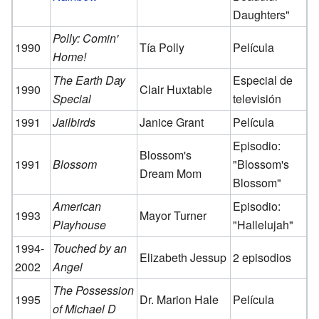
Daughters"
Polly: Comin'
1990
Tía Polly
Película
Home!
The Earth Day
Especial de
1990
Clair Huxtable
Special
televisión
1991
Jailbirds
Janice Grant
Película
Episodio:
Blossom's
1991
Blossom
"Blossom's
Dream Mom
Blossom"
American
Episodio:
1993
Mayor Turner
Playhouse
"Hallelujah"
1994-
Touched by an
Elizabeth Jessup
2 episodios
2002
Angel
The Possession
1995
Dr. Marion Hale
Película
of Michael D