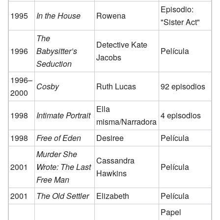
Episodio:
1995
In the House
Rowena
"Sister Act"
The
Detective Kate
1996
Babysitter’s
Película
Jacobs
Seduction
1996–
Cosby
Ruth Lucas
92 episodios
2000
Ella
1998
Intimate Portrait
4 episodios
misma/Narradora
1998
Free of Eden
Desiree
Película
Murder She
Cassandra
2001
Wrote: The Last
Película
Hawkins
Free Man
2001
The Old Settler
Elizabeth
Película
Papel