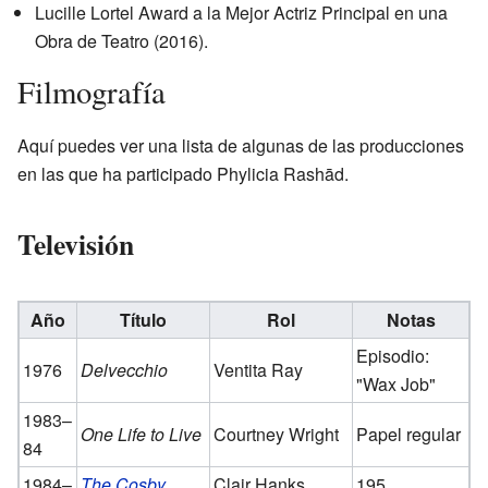
Lucille Lortel Award a la Mejor Actriz Principal en una
Obra de Teatro (2016).
Filmografía
Aquí puedes ver una lista de algunas de las producciones
en las que ha participado Phylicia Rashād.
Televisión
Año
Título
Rol
Notas
Episodio:
1976
Delvecchio
Ventita Ray
"Wax Job"
1983–
One Life to Live
Courtney Wright
Papel regular
84
1984–
The Cosby
Clair Hanks
195