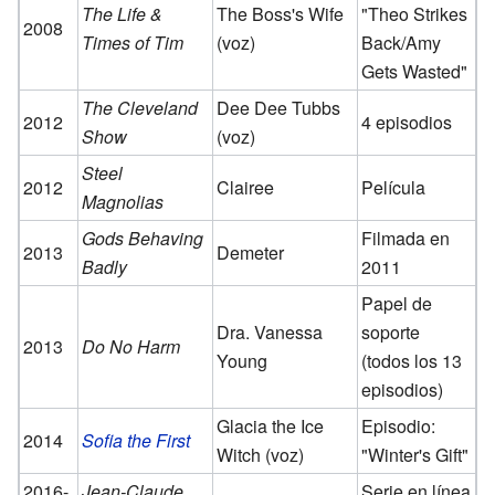
The Life &
The Boss's Wife
"Theo Strikes
2008
Times of Tim
(voz)
Back/Amy
Gets Wasted"
The Cleveland
Dee Dee Tubbs
2012
4 episodios
Show
(voz)
Steel
2012
Clairee
Película
Magnolias
Gods Behaving
Filmada en
2013
Demeter
Badly
2011
Papel de
Dra. Vanessa
soporte
2013
Do No Harm
Young
(todos los 13
episodios)
Glacia the Ice
Episodio:
2014
Sofia the First
Witch (voz)
"Winter's Gift"
2016-
Jean-Claude
Serie en línea