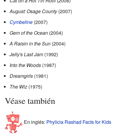
Cat on a Hot Tin Roof
(2008)
August: Osage County
(2007)
Cymbeline
(2007)
Gem of the Ocean
(2004)
A Raisin in the Sun
(2004)
Jelly's Last Jam
(1992)
Into the Woods
(1987)
Dreamgirls
(1981)
The Wiz
(1975)
Véase también
En inglés:
Phylicia Rashad Facts for Kids