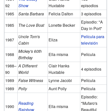
92
Show
Huxtable
episodios
1985
Santa Barbara
Felicia Dalton
3 episodios
Episodio: "A
1985
The Love Boat
Lonette Becker
Day in Port"
Uncle Tom's
Película para
1987
Eliza
Cabin
televisión
Mickey's 60th
1988
Ella misma
Película
Birthday
1988–
A Different
Clair Hanks
4 episodios
90
World
Huxtable
1989
False Witness
Lynne Jacobi
Película
1989
Polly
Aunt Polly
Película
Episodio:
Reading
"Mufaro's
1990
Ella misma
Rainbow
Beautiful