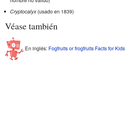
nombre no válido)
Cryptocalyx
(usado en 1839)
Véase también
En inglés:
Fogfruits or frogfruits Facts for Kids