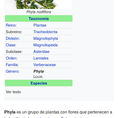
Phyla nodiflora
Taxonomía
Reino
:
Plantae
Subreino:
Tracheobionta
División
:
Magnoliophyta
Clase
:
Magnoliopsida
Subclase:
Asteridae
Orden
:
Lamiales
Familia
:
Verbenaceae
Género
:
Phyla
Lour.
Especies
Ver texto
Phyla
es un grupo de plantas con flores que pertenecen a