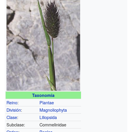
Taxonomía
Reino
:
Plantae
División
:
Magnoliophyta
Clase
:
Liliopsida
Subclase:
Commelinidae
Orden
:
Poales