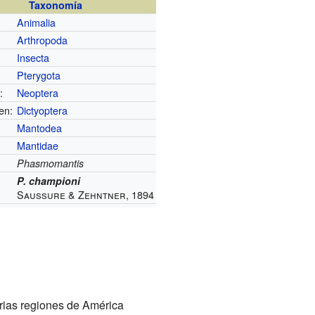
Taxonomía
Animalia
Arthropoda
Insecta
:
Pterygota
:
Neoptera
en:
Dictyoptera
Mantodea
Mantidae
Phasmomantis
P. championi
Saussure & Zehntner, 1894
rias regiones de América