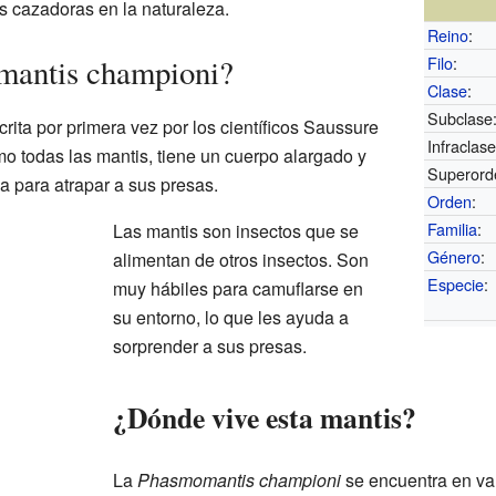
s cazadoras en la naturaleza.
Reino
:
mantis championi?
Filo
:
Clase
:
Subclase
rita por primera vez por los científicos Saussure
Infraclase
o todas las mantis, tiene un cuerpo alargado y
Superord
a para atrapar a sus presas.
Orden
:
Familia
:
Las mantis son insectos que se
Género
:
alimentan de otros insectos. Son
Especie
:
muy hábiles para camuflarse en
su entorno, lo que les ayuda a
sorprender a sus presas.
¿Dónde vive esta mantis?
La
Phasmomantis championi
se encuentra en va