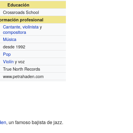
Educación
Crossroads School
formación profesional
Cantante
,
violinista
y
compositora
Música
desde 1992
Pop
Violín
y voz
True North Records
www.petrahaden.com
den
, un famoso bajista de jazz.