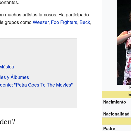
portantes.
n muchos artistas famosos. Ha participado
 de grupos como
Weezer
,
Foo Fighters
,
Beck
,
 Música
les y Álbumes
dente: "Petra Goes To The Movies"
I
Nacimiento
Nacionalidad
aden?
Padre