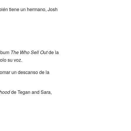
bién tiene un hermano, Josh
álbum
The Who Sell Out
de la
olo su voz.
tomar un descanso de la
thood
de Tegan and Sara,