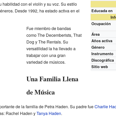
habilidad con el violín y su voz. Su estilo
géneros. Desde 1992, ha estado activa en el
Educada en
In
Ocupación
Fue miembro de bandas
Área
como The Decemberists, That
Años activa
Dog y The Rentals. Su
Género
versatilidad la ha llevado a
Instrumento
trabajar con una gran
Discográfica
variedad de músicos.
Sitio web
Una Familia Llena
de Música
ortante de la familia de Petra Haden. Su padre fue
Charlie Ha
izas: Rachel Haden y
Tanya Haden
.