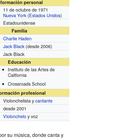
nformación personal
11 de octubre de 1971
Nueva York
(
Estados Unidos
)
Estadounidense
Familia
Charlie Haden
Jack Black
(desde 2006)
Jack Black
Educación
Instituto de las Artes de
California
Crossroads School
formación profesional
Violonchelista y
cantante
desde 2001
Violonchelo
y voz
por su música, donde canta y