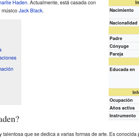
arlie Haden
. Actualmente, está casada con
I
 y músico
Jack Black
.
Nacimiento
Nacionalidad
Padre
Cónyuge
a
Pareja
aciones
mación
Educada en
In
Ocupación
Años activa
Instrumento
aden?
 talentosa que se dedica a varias formas de arte. Es conocida 