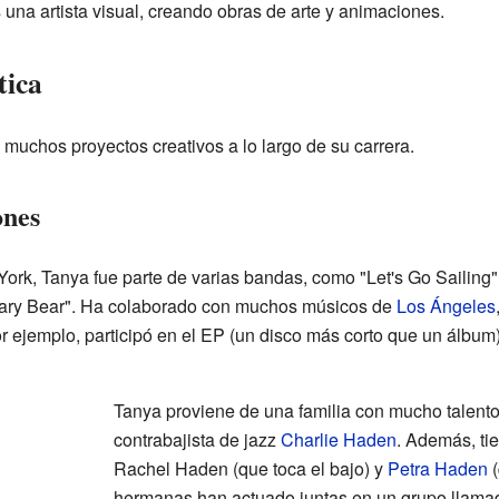
 una artista visual, creando obras de arte y animaciones.
tica
muchos proyectos creativos a lo largo de su carrera.
ones
ork, Tanya fue parte de varias bandas, como "Let's Go Sailing
nary Bear". Ha colaborado con muchos músicos de
Los Ángeles
r ejemplo, participó en el EP (un disco más corto que un álbum
Tanya proviene de una familia con mucho talento
contrabajista de jazz
Charlie Haden
. Además, tie
Rachel Haden (que toca el bajo) y
Petra Haden
(
hermanas han actuado juntas en un grupo llama