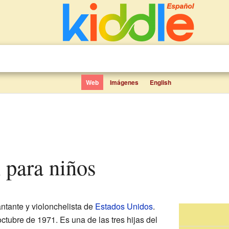
Web
Imágenes
English
 para niños
antante y violonchelista de
Estados Unidos
.
ctubre de 1971. Es una de las tres hijas del