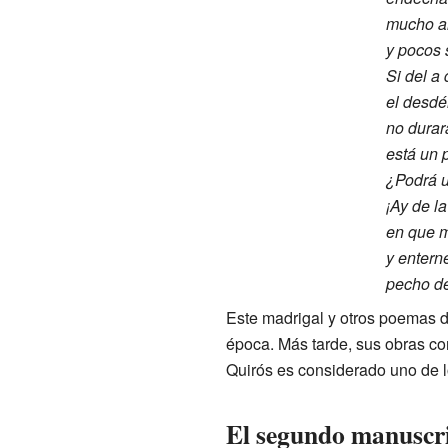
mucho ali
y pocos 
Si del a
el desdé
no durar
está un 
¿Podrá u
¡Ay de l
en que m
y entern
pecho de
Este madrigal y otros poemas d
época. Más tarde, sus obras co
Quirós es considerado uno de 
El segundo manuscrit