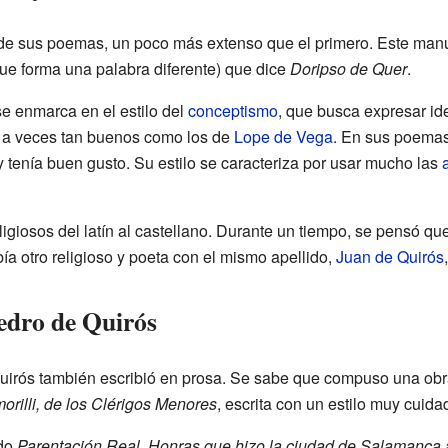
de sus poemas, un poco más extenso que el primero. Este manus
que forma una palabra diferente) que dice
Doripso de Quer
.
e enmarca en el estilo del
conceptismo
, que busca expresar id
 a veces tan buenos como los de
Lope de Vega
. En sus poemas 
 tenía buen gusto. Su estilo se caracteriza por usar mucho las
igiosos del latín al castellano. Durante un tiempo, se pensó qu
abía otro religioso y poeta con el mismo apellido,
Juan de Quirós
edro de Quirós
irós también escribió en prosa. Se sabe que compuso una obra
rilli, de los Clérigos Menores
, escrita con un estilo muy cuida
ado
Parentación Real, Honras que hizo la ciudad de Salamanca 