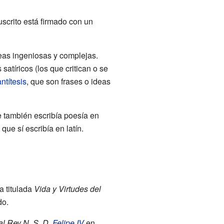
crito está firmado con un
eas ingeniosas y complejas.
satíricos (los que critican o se
antítesis
, que son frases o ideas
e también escribía poesía en
, que sí escribía en latín.
 titulada
Vida y Virtudes del
do.
al Rey N. S. D.
Felipe IV
en