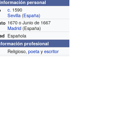
Información personal
c.
1590
o
Sevilla
(
España
)
1670 o Junio de 1667
nto
Madrid
(España)
Española
dad
nformación profesional
Religioso,
poeta
y
escritor
n