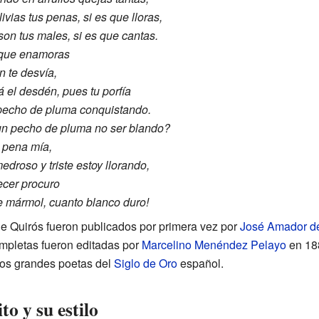
vias tus penas, si es que lloras,
son tus males, si es que cantas.
 que enamoras
n te desvía,
á el desdén, pues tu porfía
pecho de pluma conquistando.
n pecho de pluma no ser blando?
a pena mía,
edroso y triste estoy llorando,
ecer procuro
 mármol, cuanto blanco duro!
e Quirós fueron publicados por primera vez por
José Amador de
mpletas fueron editadas por
Marcelino Menéndez Pelayo
en 18
los grandes poetas del
Siglo de Oro
español.
o y su estilo