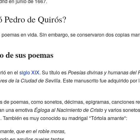
rid en junio de 1667.
ó Pedro de Quirós?
s poemas en vida. Sin embargo, se conservaron dos copias manu
o de sus poemas
rió en el
siglo XIX
. Su título es
Poesías divinas y humanas del 
res de la Ciudad de Sevilla
. Este manuscrito fue adquirido por 
os de poemas, como sonetos, décimas, epigramas, canciones re
can una emotiva
Égloga al Nacimiento de Cristo
y varios sonetos
". También es muy conocido su madrigal "Tórtola amante":
amante, que en el roble moras,
do en arrullos quejas tantas,