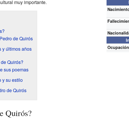
 cultural muy importante.
Nacimient
Fallecimie
ós?
Nacionali
Pedro de Quirós
I
Ocupació
 y últimos años
 de Quirós?
de sus poemas
y su estilo
dro de Quirós
e Quirós?