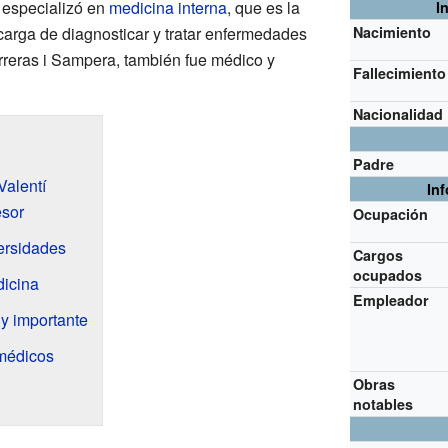
 especializó en
medicina interna
, que es la
I
arga de diagnosticar y tratar enfermedades
Nacimiento
rreras i Sampera, también fue médico y
Fallecimiento
Nacionalidad
Padre
Valentí
In
esor
Ocupación
versidades
Cargos
ocupados
dicina
Empleador
uy importante
 médicos
Obras
notables