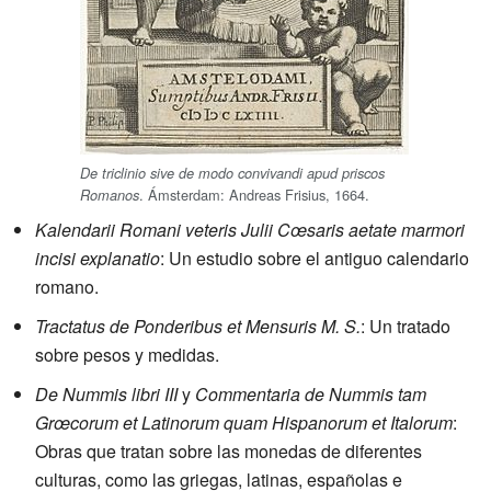
De triclinio sive de modo convivandi apud priscos
. Ámsterdam: Andreas Frisius, 1664.
Romanos
Kalendarii Romani veteris Julii Cœsaris aetate marmori
incisi explanatio
: Un estudio sobre el antiguo calendario
romano.
Tractatus de Ponderibus et Mensuris M. S.
: Un tratado
sobre pesos y medidas.
De Nummis libri III
y
Commentaria de Nummis tam
Grœcorum et Latinorum quam Hispanorum et Italorum
:
Obras que tratan sobre las monedas de diferentes
culturas, como las griegas, latinas, españolas e