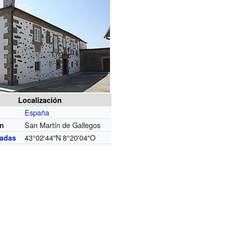
Localización
España
San Martín de Gallegos
ón
43°02′44″N
8°20′04″O
adas