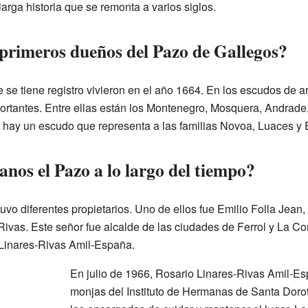
arga historia que se remonta a varios siglos.
 primeros dueños del Pazo de Gallegos?
 se tiene registro vivieron en el año 1664. En los escudos de 
portantes. Entre ellas están los Montenegro, Mosquera, Andrad
hay un escudo que representa a las familias Novoa, Luaces y 
os el Pazo a lo largo del tiempo?
tuvo diferentes propietarios. Uno de ellos fue Emilio Folla Jean,
Rivas. Este señor fue alcalde de las ciudades de Ferrol y La Co
o Linares-Rivas Amil-España.
En julio de 1966, Rosario Linares-Rivas Amil-Es
monjas del Instituto de Hermanas de Santa Doro