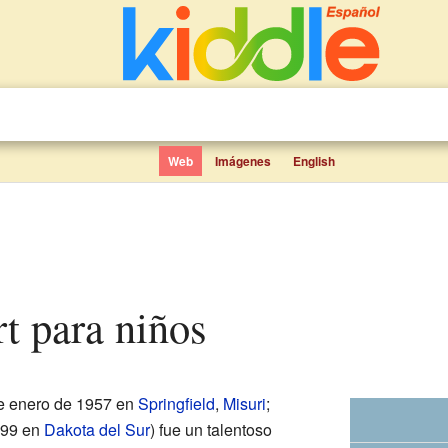
Web
Imágenes
English
rt para niños
de enero de 1957 en
Springfield
,
Misuri
;
1999 en
Dakota del Sur
) fue un talentoso