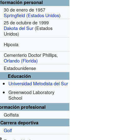
nformación personal
30 de enero de 1957
Springfield
(
Estados Unidos
)
25 de octubre de 1999
Dakota del Sur
(Estados
Unidos)
Hipoxia
Cementerio Doctor Phillips,
Orlando (Florida)
Estadounidense
Educación
Universidad Metodista del Sur
Greenwood Laboratory
School
formación profesional
Golfista
Carrera deportiva
Golf
e