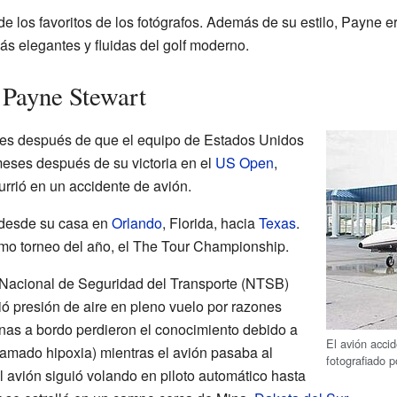
 de los favoritos de los fotógrafos. Además de su estilo, Payne 
ás elegantes y fluidas del golf moderno.
e Payne Stewart
mes después de que el equipo de Estados Unidos
eses después de su victoria en el
US Open
,
urrió en un accidente de avión.
a desde su casa en
Orlando
, Florida, hacia
Texas
.
timo torneo del año, el The Tour Championship.
 Nacional de Seguridad del Transporte (NTSB)
ió presión de aire en pleno vuelo por razones
nas a bordo perdieron el conocimiento debido a
El avión acci
llamado hipoxia) mientras el avión pasaba al
fotografiado p
El avión siguió volando en piloto automático hasta