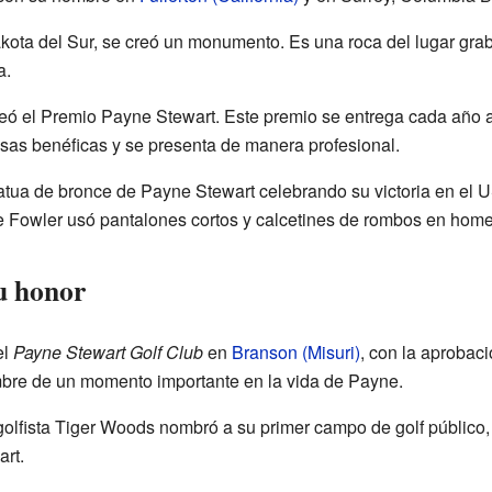
akota del Sur, se creó un monumento. Es una roca del lugar gra
a.
eó el Premio Payne Stewart. Este premio se entrega cada año 
usas benéficas y se presenta de manera profesional.
tatua de bronce de Payne Stewart celebrando su victoria en el
ie Fowler usó pantalones cortos y calcetines de rombos en hom
u honor
el
Payne Stewart Golf Club
en
Branson (Misuri)
, con la aprobac
mbre de un momento importante en la vida de Payne.
golfista Tiger Woods nombró a su primer campo de golf público
rt.