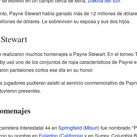
 se estrelló en un campo cerca de Mina,
Dakota del Sur
.
nto, Payne Stewart había ganado más de 12 millones de dólares
llones de dólares. Le sobreviven su esposa y sus dos hijos.
 Stewart
se realizaron muchos homenajes a Payne Stewart. En el torneo
y usó uno de los conjuntos de ropa característicos de Payne en
aron pantalones cortos ese día en su honor.
os jugadores pudieran asistir al servicio conmemorativo de Pay
uvieron presentes.
homenajes
arretera Interestatal 44 en
Springfield (Misuri)
fue nombrado "P
 con su nombre en
Fullerton (California)
y en Surrey, Columbia B