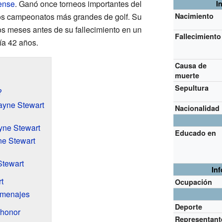
ense
. Ganó once torneos importantes del
I
 los campeonatos más grandes de golf. Su
Nacimiento
nos meses antes de su fallecimiento en un
Fallecimiento
ía 42 años.
Causa de
muerte
Sepultura
?
ayne Stewart
Nacionalidad
yne Stewart
Educado en
ne Stewart
Stewart
In
t
Ocupación
omenajes
Deporte
 honor
Representant