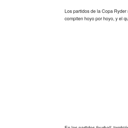
Los partidos de la Copa Ryder
compiten hoyo por hoyo, y el q
En los partidos
fourball
, tambié