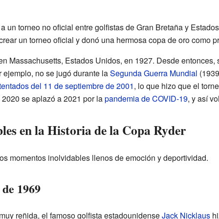
a un torneo no oficial entre golfistas de Gran Bretaña y Estado
crear un torneo oficial y donó una hermosa copa de oro como p
gó en Massachusetts, Estados Unidos, en 1927. Desde entonces,
r ejemplo, no se jugó durante la
Segunda Guerra Mundial
(1939
tentados del 11 de septiembre de 2001
, lo que hizo que el tor
e 2020 se aplazó a 2021 por la
pandemia de COVID-19
, y así v
s en la Historia de la Copa Ryder
s momentos inolvidables llenos de emoción y deportividad.
 de 1969
 muy reñida, el famoso golfista estadounidense
Jack Nicklaus
hi