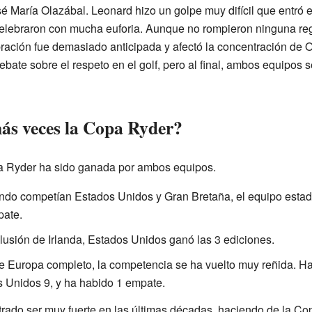
é María Olazábal. Leonard hizo un golpe muy difícil que entró e
elebraron con mucha euforia. Aunque no rompieron ninguna reg
bración fue demasiado anticipada y afectó la concentración de O
bate sobre el respeto en el golf, pero al final, ambos equipos 
ás veces la Copa Ryder?
Copa Ryder ha sido ganada por ambos equipos.
ndo competían Estados Unidos y Gran Bretaña, el equipo esta
pate.
clusión de Irlanda, Estados Unidos ganó las 3 ediciones.
e Europa completo, la competencia se ha vuelto muy reñida. Ha
 Unidos 9, y ha habido 1 empate.
rado ser muy fuerte en las últimas décadas, haciendo de la Co