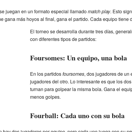
 se juegan en un formato especial llamado
match play
. Esto sig
ue gana más hoyos al final, gana el partido. Cada equipo tiene 
El torneo se desarrolla durante tres días, gener
con diferentes tipos de partidos:
Foursomes: Un equipo, una bola
En los partidos
foursomes
, dos jugadores de un 
jugadores del otro. Lo interesante es que los do
turnan para golpear la misma bola. Gana el equ
menos golpes.
Fourball: Cada uno con su bola
n hay dos jugadores por equipo, pero cada uno juega con su pro