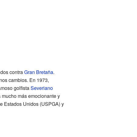
idos contra
Gran Bretaña
.
nos cambios. En 1973,
famoso golfista
Severiano
era mucho más emocionante y
s de Estados Unidos (USPGA) y