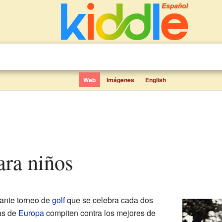
Web
Imágenes
English
ara niños
ante torneo de
golf
que se celebra cada dos
tas de
Europa
compiten contra los mejores de