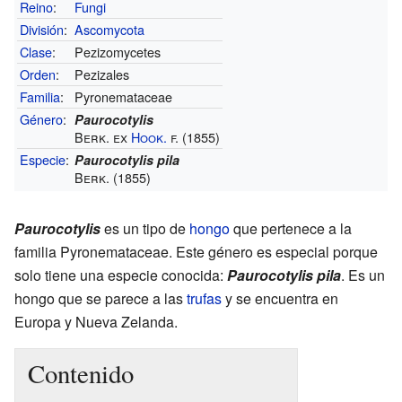
Reino
:
Fungi
División
:
Ascomycota
Clase
:
Pezizomycetes
Orden
:
Pezizales
Familia
:
Pyronemataceae
Género
:
Paurocotylis
Berk. ex
Hook.
f. (1855)
Especie
:
Paurocotylis pila
Berk. (1855)
Paurocotylis
es un tipo de
hongo
que pertenece a la
familia Pyronemataceae. Este género es especial porque
solo tiene una especie conocida:
Paurocotylis pila
. Es un
hongo que se parece a las
trufas
y se encuentra en
Europa y Nueva Zelanda.
Contenido