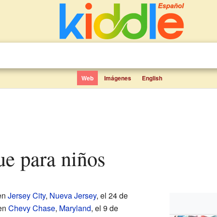
Web
Imágenes
English
bue para niños
en
Jersey City
,
Nueva Jersey
, el 24 de
 en
Chevy Chase
,
Maryland
, el 9 de