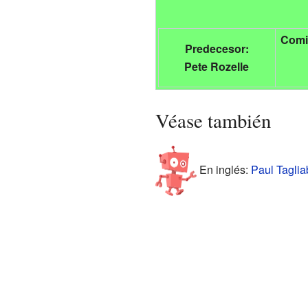
Comi
Predecesor:
Pete Rozelle
Véase también
En inglés:
Paul Taglia