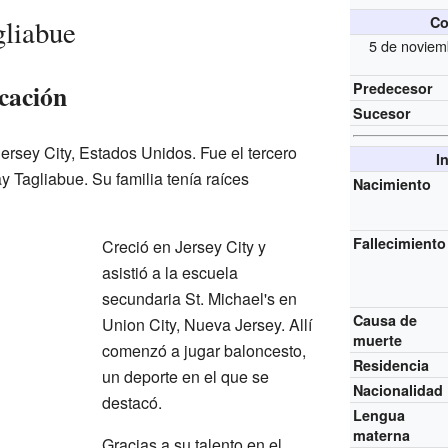
Co
gliabue
5 de noviem
cación
Predecesor
Sucesor
ersey City, Estados Unidos. Fue el tercero
I
y Tagliabue. Su familia tenía raíces
Nacimiento
Fallecimiento
Creció en Jersey City y
asistió a la escuela
secundaria St. Michael's en
Causa de
Union City, Nueva Jersey. Allí
muerte
comenzó a jugar baloncesto,
Residencia
un deporte en el que se
Nacionalidad
destacó.
Lengua
materna
Gracias a su talento en el