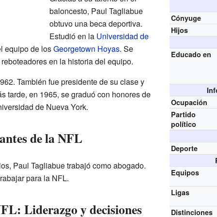
baloncesto, Paul Tagliabue
Cónyuge
obtuvo una beca deportiva.
Hijos
Estudió en la
Universidad de
el equipo de los
Georgetown Hoyas
. Se
Educado en
 reboteadores en la historia del equipo.
62. También fue presidente de su clase y
In
ás tarde, en 1965, se graduó con honores de
Ocupación
niversidad de Nueva York.
Partido
político
 antes de la NFL
Deporte
ios, Paul Tagliabue trabajó como abogado.
Equipos
trabajar para la NFL.
Ligas
FL: Liderazgo y decisiones
Distinciones