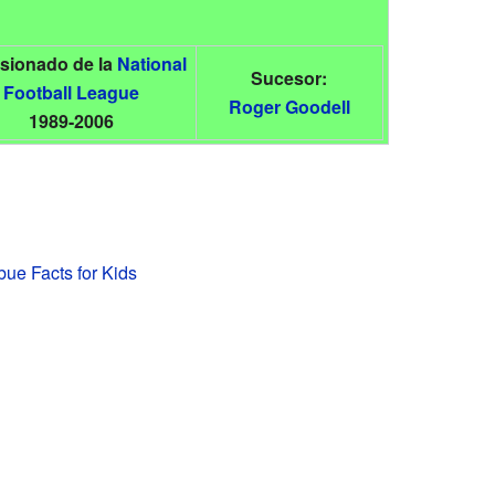
sionado de la
National
Sucesor:
Football League
Roger Goodell
1989-2006
bue Facts for Kids